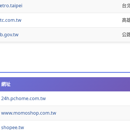
tro.taipei
台
tc.com.tw
高
b.gov.tw
公
網址
24h.pchome.com.tw
www.momoshop.com.tw
shopee.tw