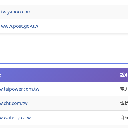
tw.yahoo.com
www.post.gov.tw
址
說
.taipower.com.tw
電
.cht.com.tw
電
.water.gov.tw
自