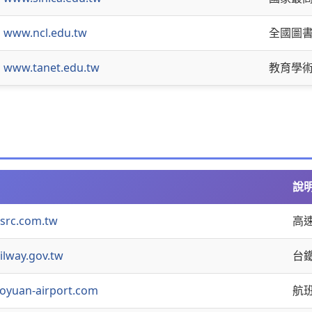
www.ncl.edu.tw
全國圖
www.tanet.edu.tw
教育學
說
src.com.tw
高
lway.gov.tw
台
oyuan-airport.com
航