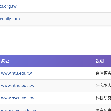
ts.org.tw
ledaily.com
網址
說明
www.ntu.edu.tw
台灣頂
www.nthu.edu.tw
研究型
www.nycu.edu.tw
科技研
www.sinica.edu.tw
國家最