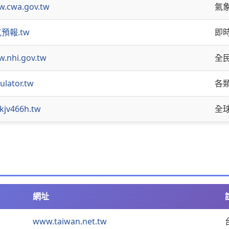
.cwa.gov.tw
氣
預報.tw
即
.nhi.gov.tw
全
culator.tw
各
-kjv466h.tw
全
網址
www.taiwan.net.tw